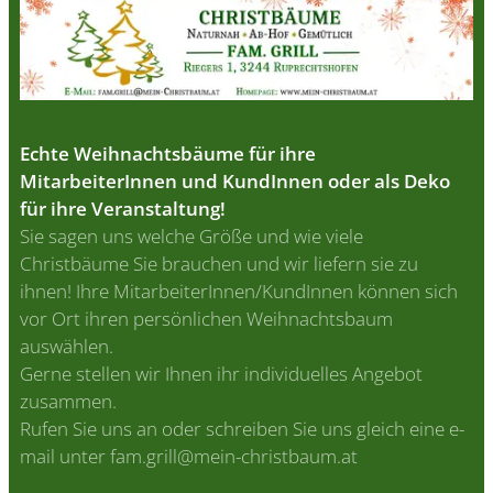
Echte Weihnachtsbäume für ihre
MitarbeiterInnen und KundInnen
oder als Deko
für ihre Veranstaltung!
Sie sagen uns welche Größe und wie viele
Christbäume Sie brauchen und wir liefern sie zu
ihnen! Ihre MitarbeiterInnen/KundInnen können sich
vor Ort ihren persönlichen Weihnachtsbaum
auswählen.
Gerne stellen wir Ihnen ihr individuelles Angebot
zusammen.
Rufen Sie uns an oder schreiben Sie uns gleich eine e-
mail unter fam.grill@mein-christbaum.at