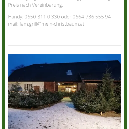
Preis nach Vereinbarung.
Handy: 0650-811 0 330 oder 0664-736 555 94
mail: fam.grill@mein-christbaum.at